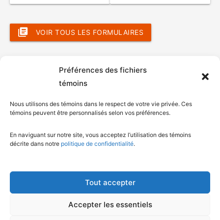
VOIR TOUS LES FORMULAIRES
Préférences des fichiers
témoins
Nous utilisons des témoins dans le respect de votre vie privée. Ces
témoins peuvent être personnalisés selon vos préférences.
En naviguant sur notre site, vous acceptez l’utilisation des témoins
décrite dans notre
politique de confidentialité
.
© Gouvernement du Québec, 2026
Nous joindre
Plan du site
Tout accepter
Accessibilité
Accès à l'information
Accepter les essentiels
Déclaration de services